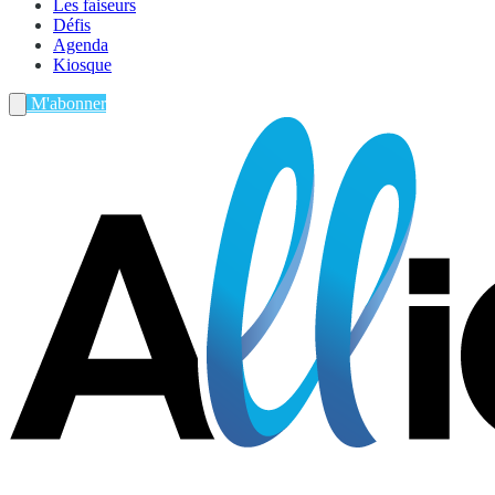
Les faiseurs
Défis
Agenda
Kiosque
M'abonner