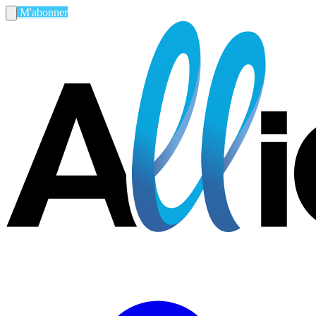
M'abonner