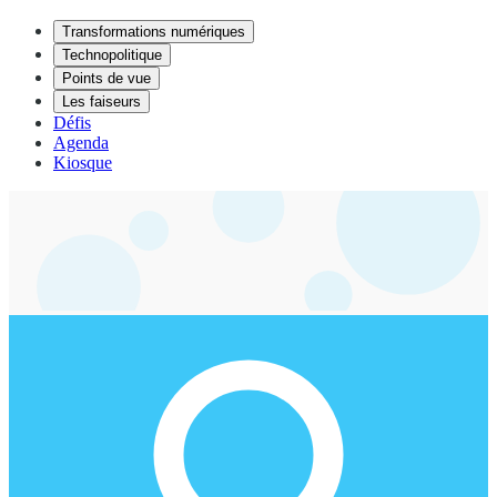
Transformations numériques
Technopolitique
Points de vue
Les faiseurs
Défis
Agenda
Kiosque