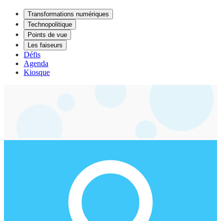
Transformations numériques
Technopolitique
Points de vue
Les faiseurs
Défis
Agenda
Kiosque