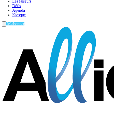
Les faiseurs
Défis
Agenda
Kiosque
M'abonner