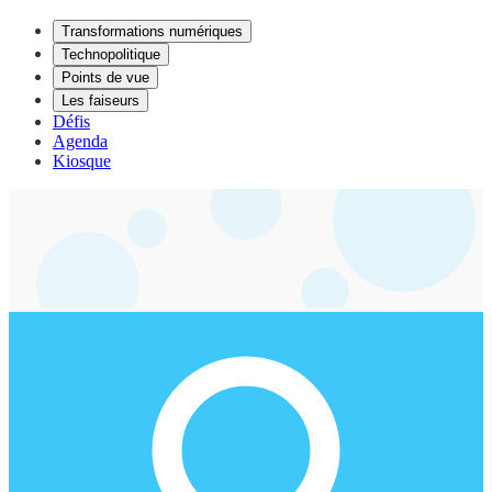
Transformations numériques
Technopolitique
Points de vue
Les faiseurs
Défis
Agenda
Kiosque