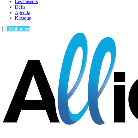
Les faiseurs
Défis
Agenda
Kiosque
M'abonner