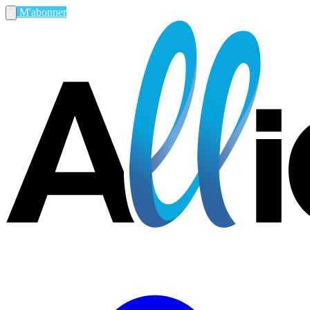
M'abonner