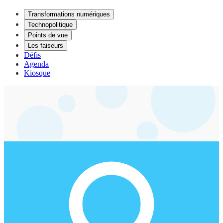
Transformations numériques
Technopolitique
Points de vue
Les faiseurs
Défis
Agenda
Kiosque