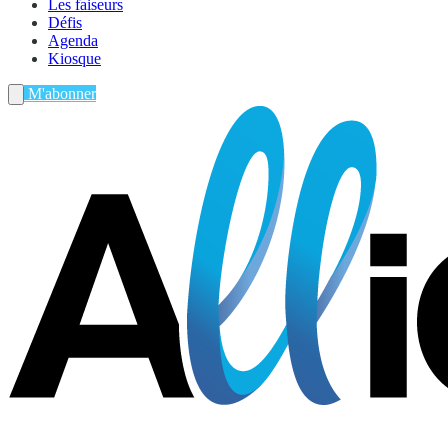
Les faiseurs
Défis
Agenda
Kiosque
M'abonner