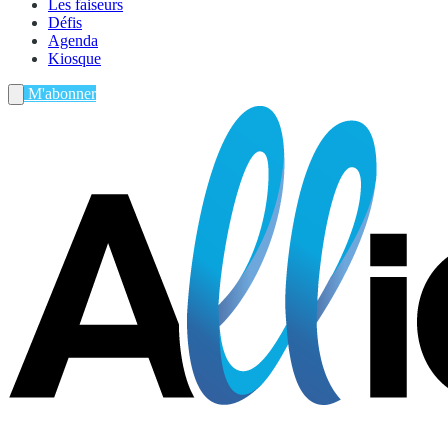
Les faiseurs
Défis
Agenda
Kiosque
M'abonner