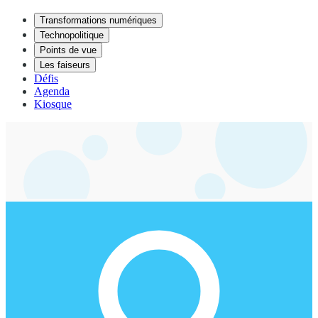
Transformations numériques
Technopolitique
Points de vue
Les faiseurs
Défis
Agenda
Kiosque