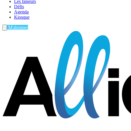
Les faiseurs
Défis
Agenda
Kiosque
M'abonner