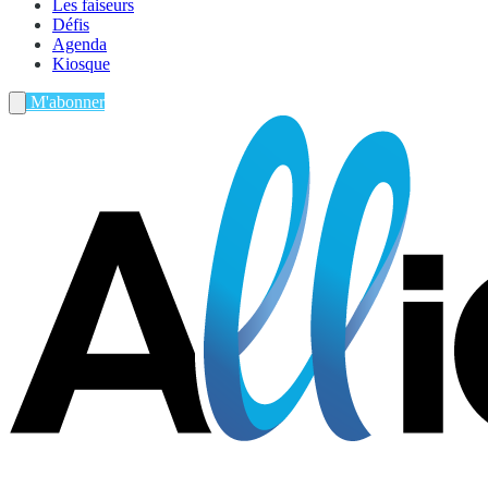
Les faiseurs
Défis
Agenda
Kiosque
M'abonner