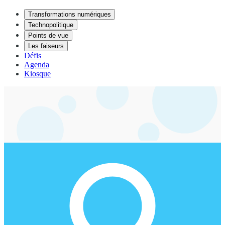
Transformations numériques
Technopolitique
Points de vue
Les faiseurs
Défis
Agenda
Kiosque