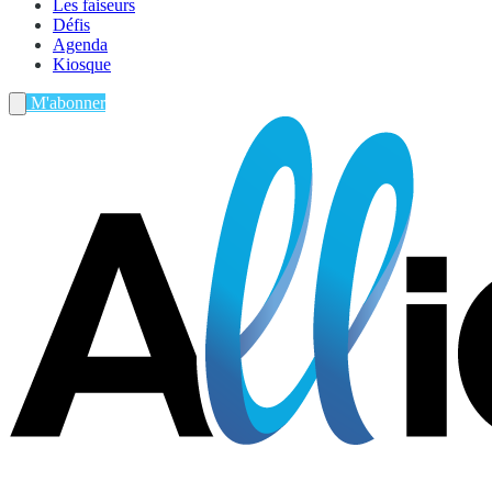
Les faiseurs
Défis
Agenda
Kiosque
M'abonner