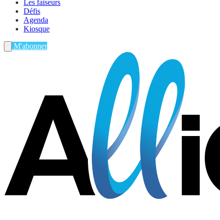
Les faiseurs
Défis
Agenda
Kiosque
M'abonner