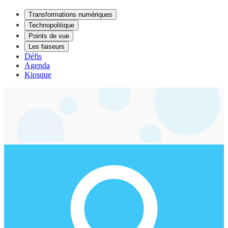
Transformations numériques
Technopolitique
Points de vue
Les faiseurs
Défis
Agenda
Kiosque