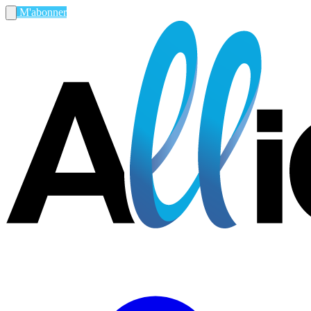
M'abonner