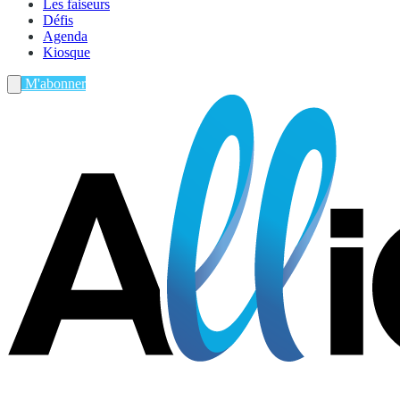
Les faiseurs
Défis
Agenda
Kiosque
M'abonner