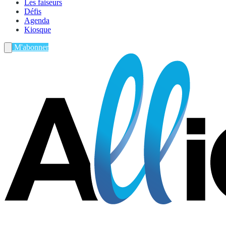
Les faiseurs
Défis
Agenda
Kiosque
M'abonner