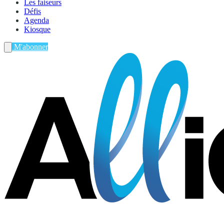
Les faiseurs
Défis
Agenda
Kiosque
M'abonner