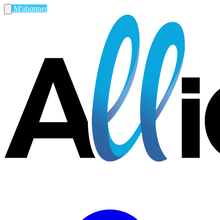
M'abonner