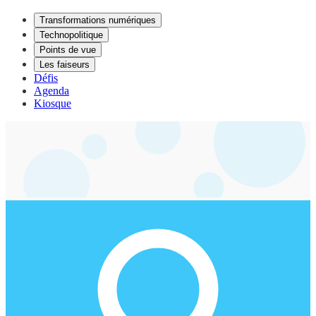
Transformations numériques
Technopolitique
Points de vue
Les faiseurs
Défis
Agenda
Kiosque