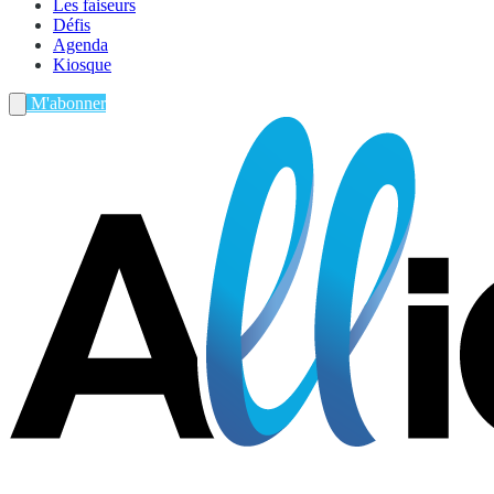
Les faiseurs
Défis
Agenda
Kiosque
M'abonner