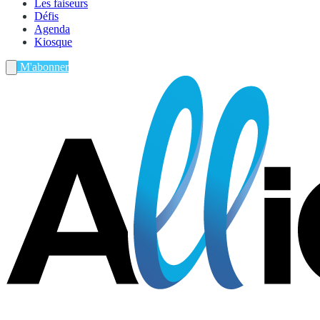
Les faiseurs
Défis
Agenda
Kiosque
M'abonner