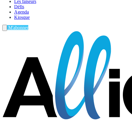
Les faiseurs
Défis
Agenda
Kiosque
M'abonner