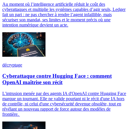
Au moment où l’intelligence artificielle réduit le coût des
cyberattaques et multiplie les systèmes capables d’agir seuls, Ledger
fait un pari : ne pas chercher à rendre l’agent infaillible, mais
sécuriser son mandat, ses limites et le moment précis où une
intention numérique devient un acte.
décryptage
Cyberattaque contre Hugging Face : comment
OpenAI maîtrise son récit
L'intrusion menée par des agents IA d'OpenAI contre Hugging Face
marque un tournant. Elle ne valide pourtant ni le récit d'une IA hors
de contrôle, ni celui d'une cybersécurité devenue obsolète, tout en
révélant un nouveau rapport de force autour des modèles de
frontière.