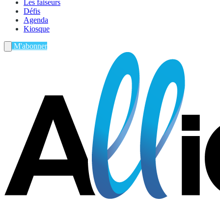
Les faiseurs
Défis
Agenda
Kiosque
M'abonner