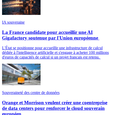
IA souveraine
La France candidate pour accueillir une AI
Gigafactory soutenue par l'Union européenne
L'État se positionne pour accueillir une infrastructure de calcul
dédiée à l'intelligence artificielle et s'engage à acheter 100 millions
d'euros de capacités de calcul si un projet français est retenu.
Souveraineté des centre de données
Orange et Morrison veulent créer une coentreprise
de data centers pour renforcer le cloud souverain
européen