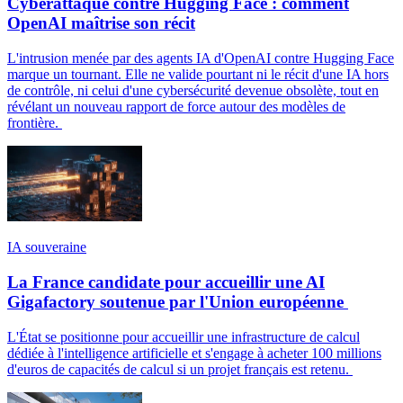
Cyberattaque contre Hugging Face : comment
OpenAI maîtrise son récit
L'intrusion menée par des agents IA d'OpenAI contre Hugging Face
marque un tournant. Elle ne valide pourtant ni le récit d'une IA hors
de contrôle, ni celui d'une cybersécurité devenue obsolète, tout en
révélant un nouveau rapport de force autour des modèles de
frontière.
IA souveraine
La France candidate pour accueillir une AI
Gigafactory soutenue par l'Union européenne
L'État se positionne pour accueillir une infrastructure de calcul
dédiée à l'intelligence artificielle et s'engage à acheter 100 millions
d'euros de capacités de calcul si un projet français est retenu.