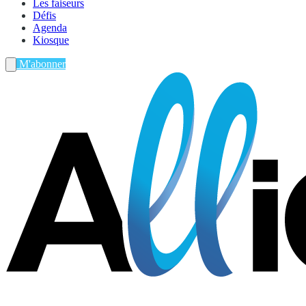
Les faiseurs
Défis
Agenda
Kiosque
M'abonner