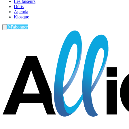
Les faiseurs
Défis
Agenda
Kiosque
M'abonner