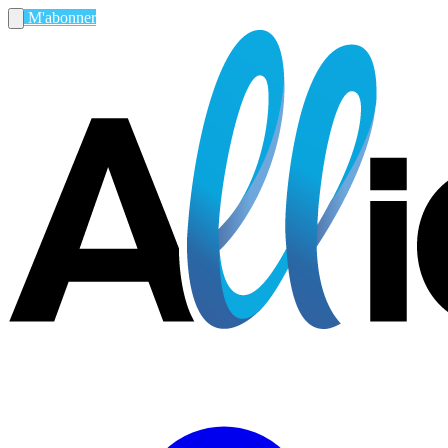
M'abonner