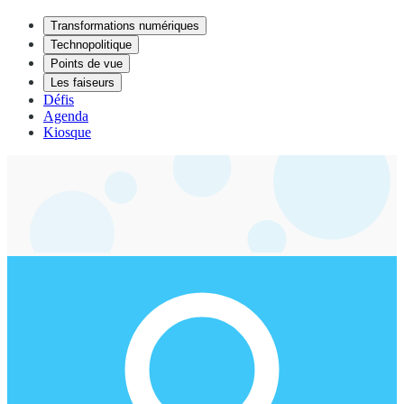
Transformations numériques
Technopolitique
Points de vue
Les faiseurs
Défis
Agenda
Kiosque