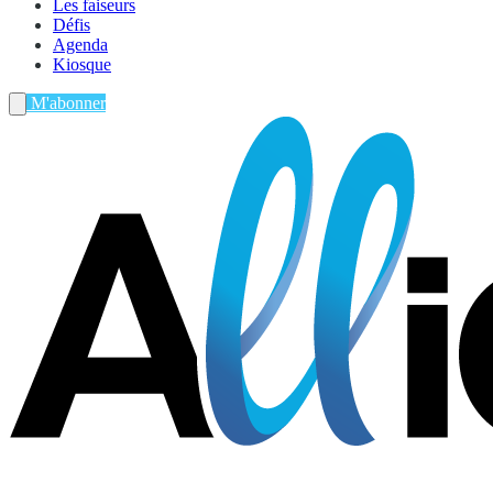
Les faiseurs
Défis
Agenda
Kiosque
M'abonner