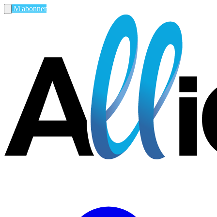
M'abonner