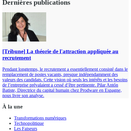
Dernières publications
[Tribune] La théorie de l'attraction appliquée au
recrutement
Pendant longtemps, le recrutement a essentiellement consisté dans le
remplacement de postes vacants, presque indépendamment des
valeurs des candidats. Cette vision où seuls les intérêts et les besoins
de l’entreprise prévalaient a cessé d’être pertinente. Pilar Antón
Batiste, Directrice du capital humain chez Prodware en Espagne,
nous livre son analyse.
À la une
Transformations numériques
Technopolitique
Les Faiseurs