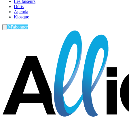
Les faiseurs
Défis
Agenda
Kiosque
M'abonner