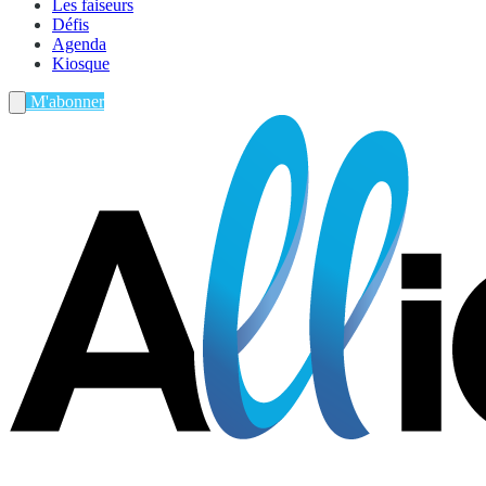
Les faiseurs
Défis
Agenda
Kiosque
M'abonner