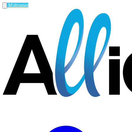
M'abonner