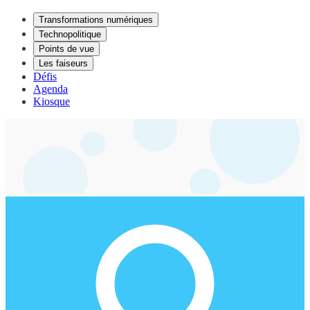
Transformations numériques
Technopolitique
Points de vue
Les faiseurs
Défis
Agenda
Kiosque