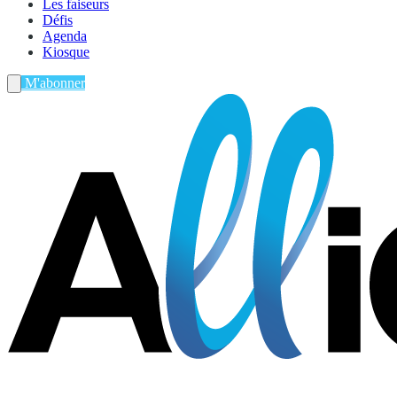
Les faiseurs
Défis
Agenda
Kiosque
M'abonner