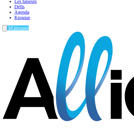
Les faiseurs
Défis
Agenda
Kiosque
M'abonner