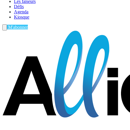
Les faiseurs
Défis
Agenda
Kiosque
M'abonner