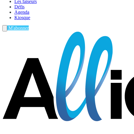
Les faiseurs
Défis
Agenda
Kiosque
M'abonner