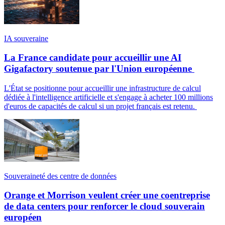
IA souveraine
La France candidate pour accueillir une AI
Gigafactory soutenue par l'Union européenne
L'État se positionne pour accueillir une infrastructure de calcul
dédiée à l'intelligence artificielle et s'engage à acheter 100 millions
d'euros de capacités de calcul si un projet français est retenu.
Souveraineté des centre de données
Orange et Morrison veulent créer une coentreprise
de data centers pour renforcer le cloud souverain
européen