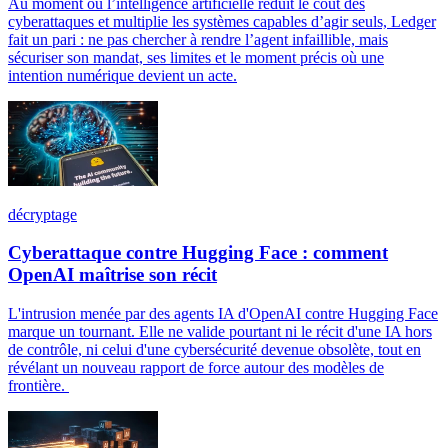
Au moment où l’intelligence artificielle réduit le coût des
cyberattaques et multiplie les systèmes capables d’agir seuls, Ledger
fait un pari : ne pas chercher à rendre l’agent infaillible, mais
sécuriser son mandat, ses limites et le moment précis où une
intention numérique devient un acte.
décryptage
Cyberattaque contre Hugging Face : comment
OpenAI maîtrise son récit
L'intrusion menée par des agents IA d'OpenAI contre Hugging Face
marque un tournant. Elle ne valide pourtant ni le récit d'une IA hors
de contrôle, ni celui d'une cybersécurité devenue obsolète, tout en
révélant un nouveau rapport de force autour des modèles de
frontière.