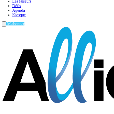
Les faiseurs
Défis
Agenda
Kiosque
M'abonner