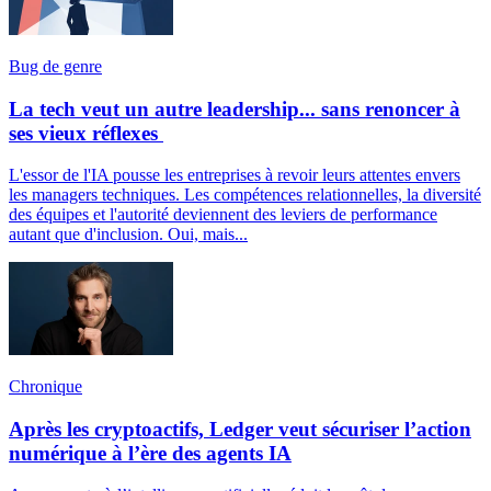
Bug de genre
La tech veut un autre leadership... sans renoncer à
ses vieux réflexes
L'essor de l'IA pousse les entreprises à revoir leurs attentes envers
les managers techniques. Les compétences relationnelles, la diversité
des équipes et l'autorité deviennent des leviers de performance
autant que d'inclusion. Oui, mais...
Chronique
Après les cryptoactifs, Ledger veut sécuriser l’action
numérique à l’ère des agents IA