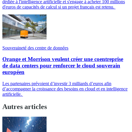
dédiée à l'intelligence artificielle et s'engage à acheter 100 millions
d'euros de capacités de calcul si un projet français est retenu.
Souveraineté des centre de données
Orange et Morrison veulent créer une coentreprise
de data centers pour renforcer le cloud souverain
européen
Les partenaires prévoient d’investir 3 milliards d’euros afin
d’accompagner la croissance des besoins en cloud et en intelligence
artificielle.
Autres articles