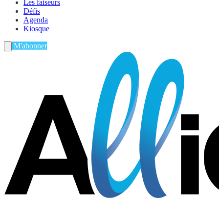
Les faiseurs
Défis
Agenda
Kiosque
M'abonner