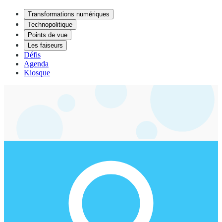
Transformations numériques
Technopolitique
Points de vue
Les faiseurs
Défis
Agenda
Kiosque