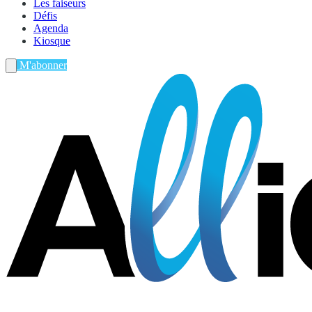
Les faiseurs
Défis
Agenda
Kiosque
M'abonner