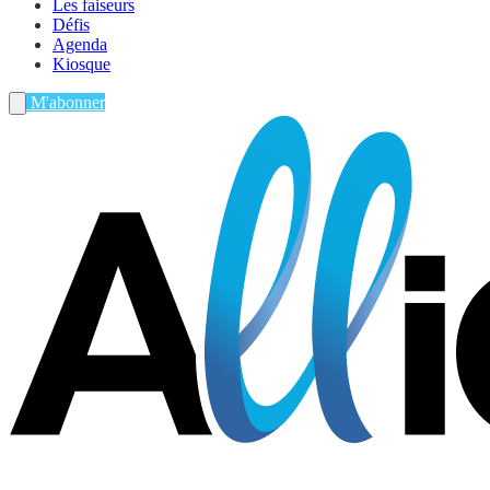
Les faiseurs
Défis
Agenda
Kiosque
M'abonner