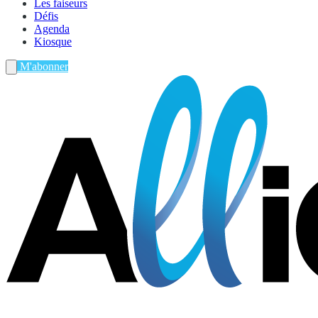
Les faiseurs
Défis
Agenda
Kiosque
M'abonner