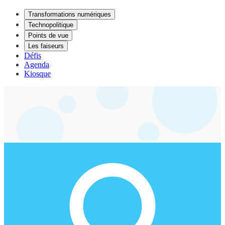
Transformations numériques
Technopolitique
Points de vue
Les faiseurs
Défis
Agenda
Kiosque