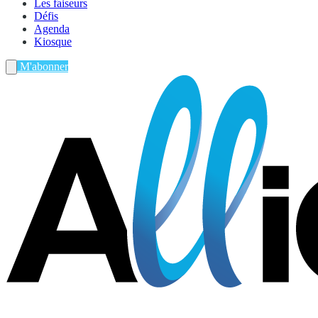
Les faiseurs
Défis
Agenda
Kiosque
M'abonner