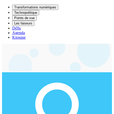
Transformations numériques
Technopolitique
Points de vue
Les faiseurs
Défis
Agenda
Kiosque