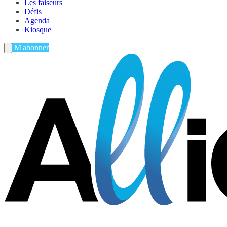
Les faiseurs
Défis
Agenda
Kiosque
M'abonner