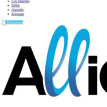
Les faiseurs
Défis
Agenda
Kiosque
M'abonner