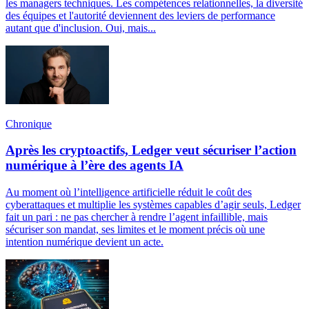
les managers techniques. Les compétences relationnelles, la diversité
des équipes et l'autorité deviennent des leviers de performance
autant que d'inclusion. Oui, mais...
Chronique
Après les cryptoactifs, Ledger veut sécuriser l’action
numérique à l’ère des agents IA
Au moment où l’intelligence artificielle réduit le coût des
cyberattaques et multiplie les systèmes capables d’agir seuls, Ledger
fait un pari : ne pas chercher à rendre l’agent infaillible, mais
sécuriser son mandat, ses limites et le moment précis où une
intention numérique devient un acte.