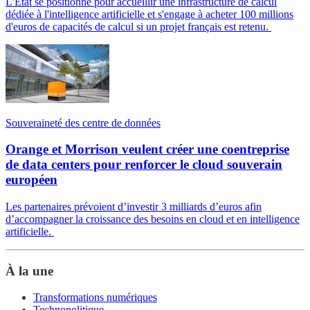
L'État se positionne pour accueillir une infrastructure de calcul
dédiée à l'intelligence artificielle et s'engage à acheter 100 millions
d'euros de capacités de calcul si un projet français est retenu.
Souveraineté des centre de données
Orange et Morrison veulent créer une coentreprise
de data centers pour renforcer le cloud souverain
européen
Les partenaires prévoient d’investir 3 milliards d’euros afin
d’accompagner la croissance des besoins en cloud et en intelligence
artificielle.
À la une
Transformations numériques
Technopolitique