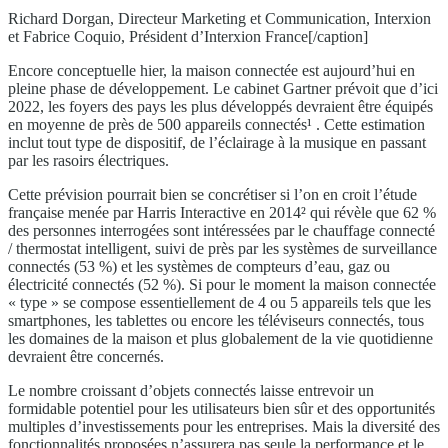
Richard Dorgan, Directeur Marketing et Communication, Interxion
et Fabrice Coquio, Président d’Interxion France[/caption]
Encore conceptuelle hier, la maison connectée est aujourd’hui en
pleine phase de développement. Le cabinet Gartner prévoit que d’ici
2022, les foyers des pays les plus développés devraient être équipés
en moyenne de près de 500 appareils connectés¹ . Cette estimation
inclut tout type de dispositif, de l’éclairage à la musique en passant
par les rasoirs électriques.
Cette prévision pourrait bien se concrétiser si l’on en croit l’étude
française menée par Harris Interactive en 2014² qui révèle que 62 %
des personnes interrogées sont intéressées par le chauffage connecté
/ thermostat intelligent, suivi de près par les systèmes de surveillance
connectés (53 %) et les systèmes de compteurs d’eau, gaz ou
électricité connectés (52 %). Si pour le moment la maison connectée
« type » se compose essentiellement de 4 ou 5 appareils tels que les
smartphones, les tablettes ou encore les téléviseurs connectés, tous
les domaines de la maison et plus globalement de la vie quotidienne
devraient être concernés.
Le nombre croissant d’objets connectés laisse entrevoir un
formidable potentiel pour les utilisateurs bien sûr et des opportunités
multiples d’investissements pour les entreprises. Mais la diversité des
fonctionnalités proposées n’assurera pas seule la performance et le