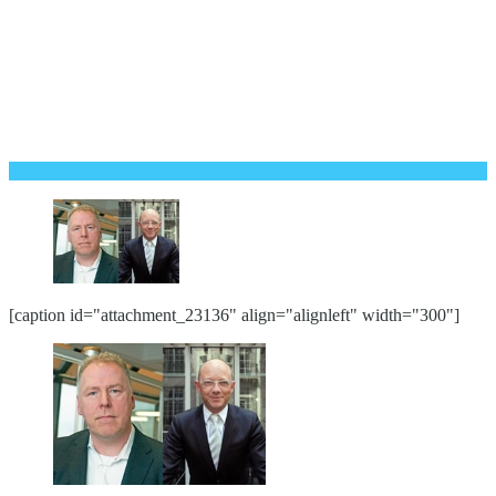
[caption id="attachment_23136" align="alignleft" width="300"]