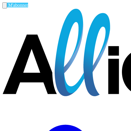
M'abonner