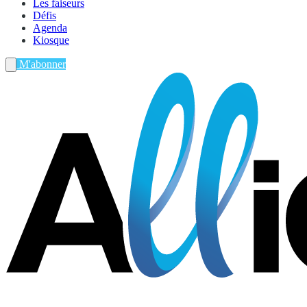
Les faiseurs
Défis
Agenda
Kiosque
M'abonner