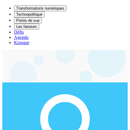
Transformations numériques
Technopolitique
Points de vue
Les faiseurs
Défis
Agenda
Kiosque