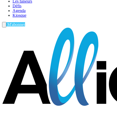
Les faiseurs
Défis
Agenda
Kiosque
M'abonner