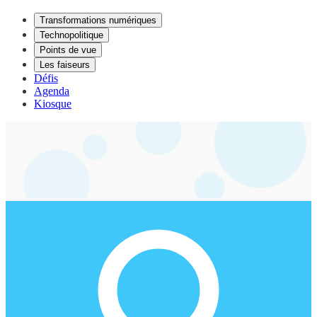
Transformations numériques
Technopolitique
Points de vue
Les faiseurs
Défis
Agenda
Kiosque