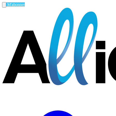
M'abonner