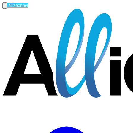
M'abonner