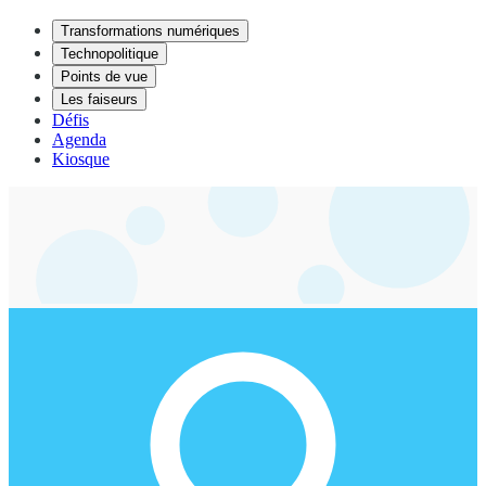
Transformations numériques
Technopolitique
Points de vue
Les faiseurs
Défis
Agenda
Kiosque