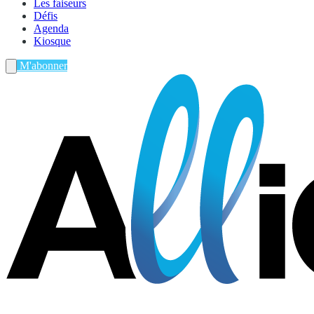
Les faiseurs
Défis
Agenda
Kiosque
M'abonner