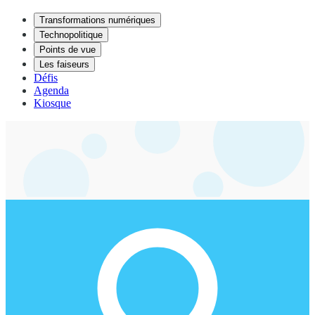
Transformations numériques
Technopolitique
Points de vue
Les faiseurs
Défis
Agenda
Kiosque