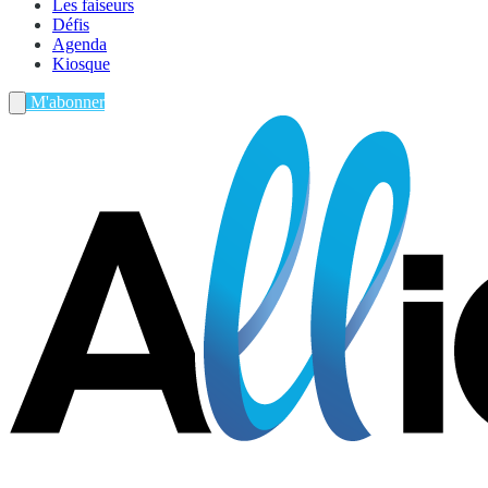
Les faiseurs
Défis
Agenda
Kiosque
M'abonner