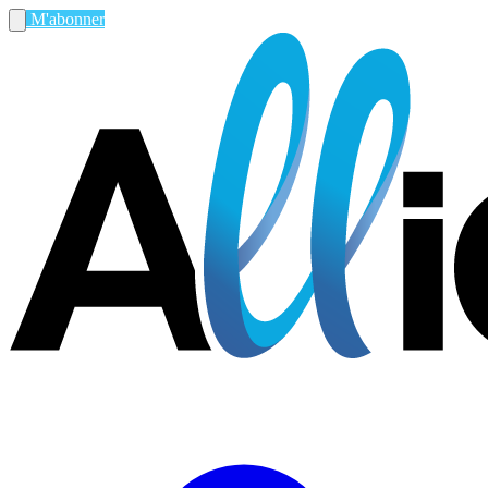
M'abonner