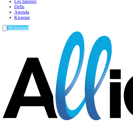
Les faiseurs
Défis
Agenda
Kiosque
M'abonner