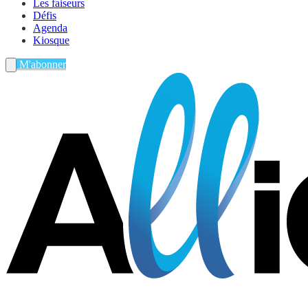
Les faiseurs
Défis
Agenda
Kiosque
M'abonner