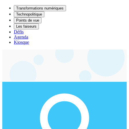
Transformations numériques
Technopolitique
Points de vue
Les faiseurs
Défis
Agenda
Kiosque