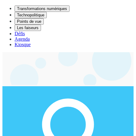
Transformations numériques
Technopolitique
Points de vue
Les faiseurs
Défis
Agenda
Kiosque