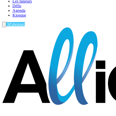
Les faiseurs
Défis
Agenda
Kiosque
M'abonner