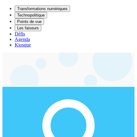
Transformations numériques
Technopolitique
Points de vue
Les faiseurs
Défis
Agenda
Kiosque