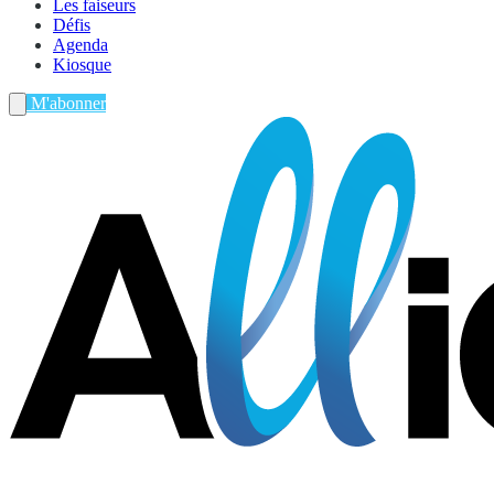
Les faiseurs
Défis
Agenda
Kiosque
M'abonner