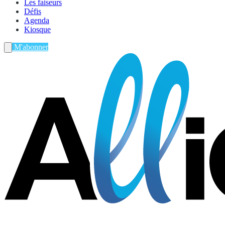
Les faiseurs
Défis
Agenda
Kiosque
M'abonner