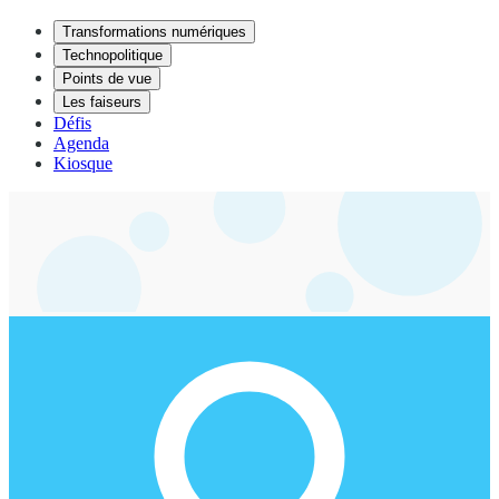
Transformations numériques
Technopolitique
Points de vue
Les faiseurs
Défis
Agenda
Kiosque