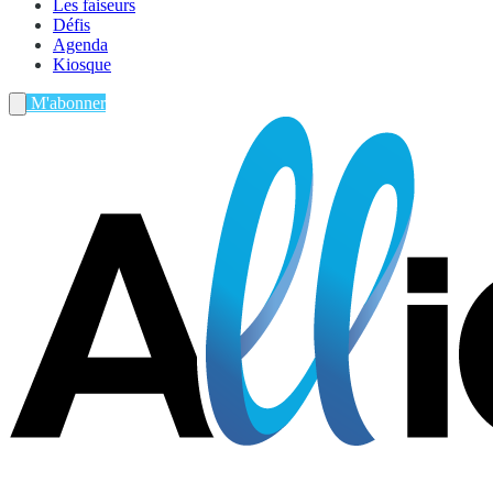
Les faiseurs
Défis
Agenda
Kiosque
M'abonner