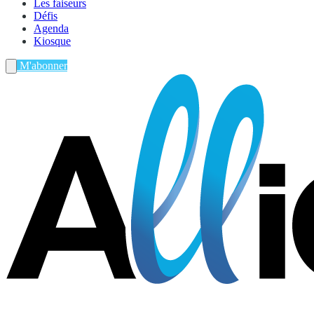
Les faiseurs
Défis
Agenda
Kiosque
M'abonner