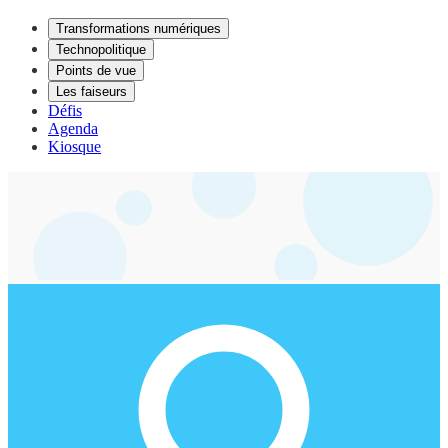
Transformations numériques
Technopolitique
Points de vue
Les faiseurs
Défis
Agenda
Kiosque