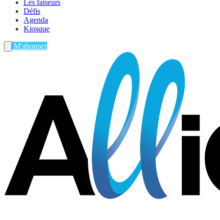
Les faiseurs
Défis
Agenda
Kiosque
M'abonner