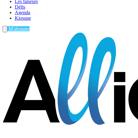
Les faiseurs
Défis
Agenda
Kiosque
M'abonner