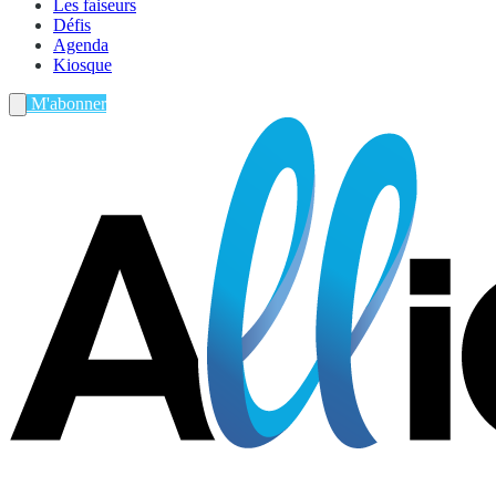
Les faiseurs
Défis
Agenda
Kiosque
M'abonner