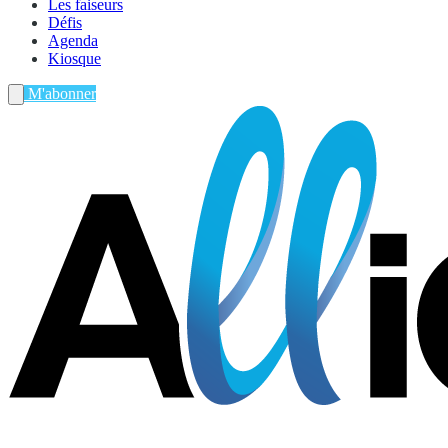
Les faiseurs
Défis
Agenda
Kiosque
M'abonner