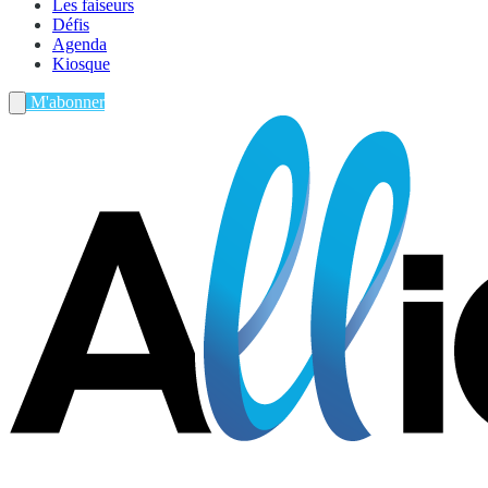
Les faiseurs
Défis
Agenda
Kiosque
M'abonner