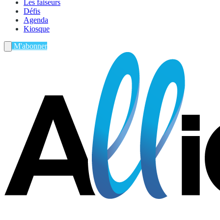
Les faiseurs
Défis
Agenda
Kiosque
M'abonner