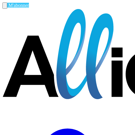
M'abonner